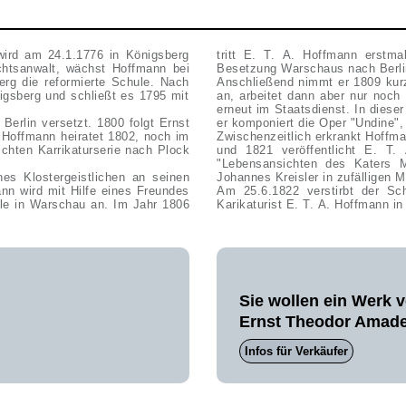
ird am 24.1.1776 in Königsberg
tritt E. T. A. Hoffmann erstma
chtsanwalt, wächst Hoffmann bei
Besetzung Warschaus nach Berl
erg die reformierte Schule. Nach
Anschließend nimmt er 1809 kurz
igsberg und schließt es 1795 mit
an, arbeitet dann aber nur noch 
erneut im Staatsdienst. In diese
Berlin versetzt. 1800 folgt Ernst
Hoffmann heiratet 1802, noch im
Zwischenzeitlich erkrankt Hoffm
ichten Karrikaturserie nach Plock
und 1821 veröffentlicht E. T
"Lebensansichten des Katers M
Johannes Kreisler in zufälligen M
nn wird mit Hilfe eines Freundes
Am 25.6.1822 verstirbt der Schriftsteller, Jurist, Komponist, Musikkritiker, Zeichner und
le in Warschau an. Im Jahr 1806
Karikaturist E. T. A. Hoffmann in 
Sie wollen ein Werk 
Ernst Theodor Amad
Infos für Verkäufer