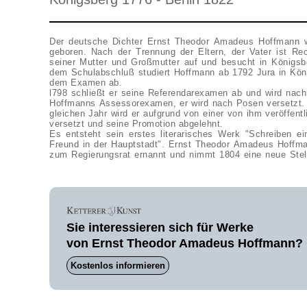
Der deutsche Dichter Ernst Theodor Amadeus Hoffmann w
geboren. Nach der Trennung der Eltern, der Vater ist Re
seiner Mutter und Großmutter auf und besucht in Königsb
dem Schulabschluß studiert Hoffmann ab 1792 Jura in Kön
dem Examen ab.
l798 schließt er seine Referendarexamen ab und wird nach 
Hoffmanns Assessorexamen, er wird nach Posen versetzt. 
gleichen Jahr wird er aufgrund von einer von ihm veröffentl
versetzt und seine Promotion abgelehnt.
Es entsteht sein erstes literarisches Werk "Schreiben eines Klostergeistlichen an seinen
Freund in der Hauptstadt". Ernst Theodor Amadeus Hoffma
zum Regierungsrat ernannt und nimmt 1804 eine neue Stel
Sie interessieren sich für Werke
von Ernst Theodor Amadeus Hoffmann?
Kostenlos informieren