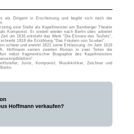
ls als Dirigent in Erscheinung und begibt sich nach der
in.
zeitig eine Stelle als Kapellmeister am Bamberger Theater
als Komponist. Er siedelt wieder nach Berlin über, arbeitet
r Zeit um 1816 entsteht das Werk "Die Elixiere des Teufels",
er komponiert die Oper "Undine", schreibt 1818 die Erzählung "Das Fräulein von Scuderi".
ann schwer und erwirkt 1821 seine Entlassung. Im Jahr 1819
. A. Hoffmann seinen zweiten Roman in zwei Teilen die
urr nebst fragmentischer Biographie des Kapellmeisters
anuskriptblättern".
Berlin.
von
eus Hoffmann verkaufen?